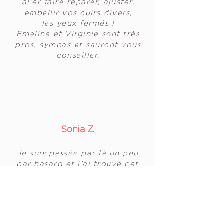
aller faire réparer, ajuster,
embellir vos cuirs divers,
les yeux fermés !
Emeline et Virginie sont très
pros, sympas et sauront vous
conseiller.
Sonia Z.
Je suis passée par là un peu
par hasard et j’ai trouvé cet
endroit très chouette !
Équipe souriante et
accueillante et surtout très
professionnelle ! Mon sac a été